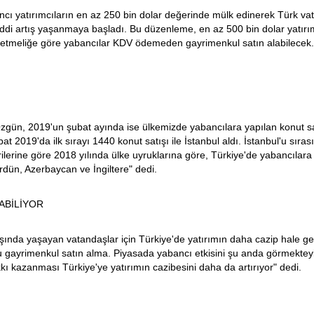
cı yatırımcıların en az 250 bin dolar değerinde mülk edinerek Türk v
 ciddi artış yaşanmaya başladı. Bu düzenleme, en az 500 bin dolar yatı
yönetmeliğe göre yabancılar KDV ödemeden gayrimenkul satın alabilecek
zgün, 2019'un şubat ayında ise ülkemizde yabancılara yapılan konut satı
2019'da ilk sırayı 1440 konut satışı ile İstanbul aldı. İstanbul'u sırası
erilerine göre 2018 yılında ülke uyruklarına göre, Türkiye'de yabancılara
rdün, Azerbaycan ve İngiltere" dedi.
ABİLİYOR
nda yaşayan vatandaşlar için Türkiye'de yatırımın daha cazip hale geldi
ayrimenkul satın alma. Piyasada yabancı etkisini şu anda görmekteyiz 
kkı kazanması Türkiye'ye yatırımın cazibesini daha da artırıyor" dedi.