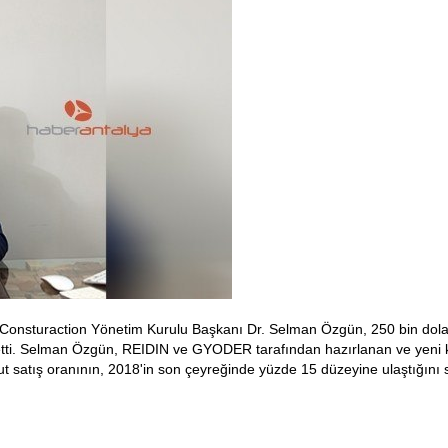
onsturaction Yönetim Kurulu Başkanı Dr. Selman Özgün, 250 bin dolar 
t etti. Selman Özgün, REIDIN ve GYODER tarafından hazırlanan ve yeni k
t satış oranının, 2018'in son çeyreğinde yüzde 15 düzeyine ulaştığını s