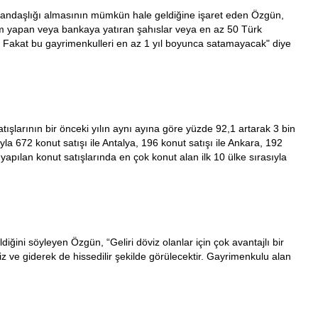
atandaşlığı almasının mümkün hale geldiğine işaret eden Özgün,
rım yapan veya bankaya yatıran şahıslar veya en az 50 Türk
. Fakat bu gayrimenkulleri en az 1 yıl boyunca satamayacak" diye
şlarının bir önceki yılın aynı ayına göre yüzde 92,1 artarak 3 bin
yla 672 konut satışı ile Antalya, 196 konut satışı ile Ankara, 192
 yapılan konut satışlarında en çok konut alan ilk 10 ülke sırasıyla
ğini söyleyen Özgün, “Geliri döviz olanlar için çok avantajlı bir
ve giderek de hissedilir şekilde görülecektir. Gayrimenkulu alan