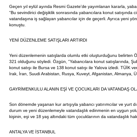
Geçen yıl eylül ayında Resmi Gazete'de yayımlanan kararla, yaban
“Bu sevindirici değişiklik sonrasında yabancılara konut satışında
vatandaşına iş sağlayan yabancılar için de geçerli. Ayrıca yeni 
konuştu.
YENİ DÜZENLEME SATIŞLARI ARTIRDI
Yeni düzenlemenin satışlarda olumlu etki oluşturduğunu belirten Ö
321 olduğunu söyledi. Özgün, “Yabancılara konut satışlarında, Şubat 
konut satışı ile Bursa ve 138 konut satışı ile Yalova izledi. TÜİK v
Irak, İran, Suudi Arabistan, Rusya, Kuveyt, Afganistan, Almanya, Ü
GAYRİMENKULU ALANIN EŞİ VE ÇOCUKLARI DA VATANDAŞ OL
Son dönemde yaşanan kur artışıyla yabancı yatırımcılar ve yurt dışı
durum ve yeni düzenlemeyle vatandaşlık edinmenin en uygun yolu g
kişinin, eşi ve 18 yaş altındaki tüm çocuklarının da vatandaşlık ha
ANTALYA VE İSTANBUL