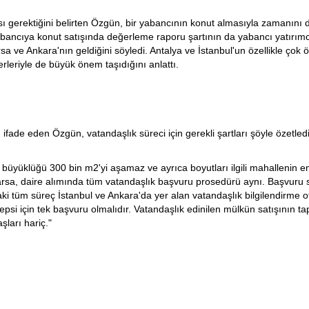
sı gerektiğini belirten Özgün, bir yabancının konut almasıyla zamanını d
ncıya konut satışında değerleme raporu şartının da yabancı yatırımcını
Bursa ve Ankara'nın geldiğini söyledi. Antalya ve İstanbul'un özellikle ç
erleriyle de büyük önem taşıdığını anlattı.
ifade eden Özgün, vatandaşlık süreci için gerekli şartları şöyle özetledi
am büyüklüğü 300 bin m2'yi aşamaz ve ayrıca boyutları ilgili mahallenin 
la, arsa, daire alımında tüm vatandaşlık başvuru prosedürü aynı. Başvur
tüm süreç İstanbul ve Ankara'da yer alan vatandaşlık bilgilendirme ofis
si için tek başvuru olmalıdır. Vatandaşlık edinilen mülkün satışının tap
ları hariç."