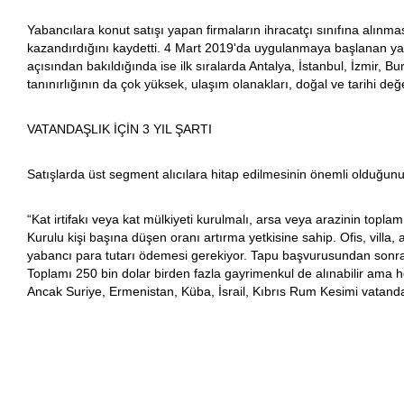
Yabancılara konut satışı yapan firmaların ihracatçı sınıfına alınma
kazandırdığını kaydetti. 4 Mart 2019'da uygulanmaya başlanan yaba
açısından bakıldığında ise ilk sıralarda Antalya, İstanbul, İzmir, 
tanınırlığının da çok yüksek, ulaşım olanakları, doğal ve tarihi değ
VATANDAŞLIK İÇİN 3 YIL ŞARTI
Satışlarda üst segment alıcılara hitap edilmesinin önemli olduğunu 
“Kat irtifakı veya kat mülkiyeti kurulmalı, arsa veya arazinin topl
Kurulu kişi başına düşen oranı artırma yetkisine sahip. Ofis, vil
yabancı para tutarı ödemesi gerekiyor. Tapu başvurusundan sonraki 
Toplamı 250 bin dolar birden fazla gayrimenkul de alınabilir ama hep
Ancak Suriye, Ermenistan, Küba, İsrail, Kıbrıs Rum Kesimi vatandaş