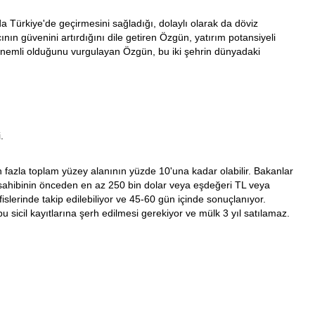
a Türkiye'de geçirmesini sağladığı, dolaylı olarak da döviz
n güvenini artırdığını dile getiren Özgün, yatırım potansiyeli
ok önemli olduğunu vurgulayan Özgün, bu iki şehrin dünyadaki
.
en fazla toplam yüzey alanının yüzde 10'una kadar olabilir. Bakanlar
u sahibinin önceden en az 250 bin dolar veya eşdeğeri TL veya
lerinde takip edilebiliyor ve 45-60 gün içinde sonuçlanıyor.
u sicil kayıtlarına şerh edilmesi gerekiyor ve mülk 3 yıl satılamaz.