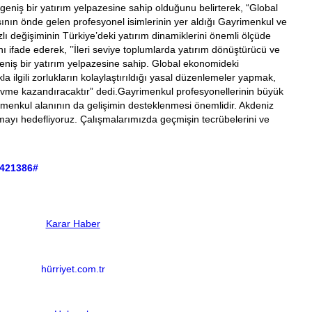
niş bir yatırım yelpazesine sahip olduğunu belirterek, “Global
ının önde gelen profesyonel isimlerinin yer aldığı Gayrimenkul ve
değişiminin Türkiye’deki yatırım dinamiklerini önemli ölçüde
nı ifade ederek, ’’İleri seviye toplumlarda yatırım dönüştürücü ve
eniş bir yatırım yelpazesine sahip. Global ekonomideki
 ilgili zorlukların kolaylaştırıldığı yasal düzenlemeler yapmak,
ıza ivme kazandıracaktır” dedi.Gayrimenkul profesyonellerinin büyük
imenkul alanının da gelişimin desteklenmesi önemlidir. Akdeniz
mayı hedefliyoruz. Çalışmalarımızda geçmişin tecrübelerini ve
-421386#
Karar Haber
hürriyet.com.tr