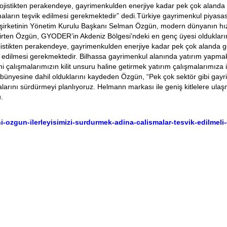
istikten perakendeye, gayrimenkulden enerjiye kadar pek çok alanda ge
maların teşvik edilmesi gerekmektedir” dedi.Türkiye gayrimenkul piyasas
rketinin Yönetim Kurulu Başkanı Selman Özgün, modern dünyanın hızlı 
ı belirten Özgün, GYODER’in Akdeniz Bölgesi’ndeki en genç üyesi oldukları
ojistikten perakendeye, gayrimenkulden enerjiye kadar pek çok alanda g
k edilmesi gerekmektedir. Bilhassa gayrimenkul alanında yatırım yapmakla
ğitimi çalışmalarımızın kilit unsuru haline getirmek yatırım çalışmalarım
bünyesine dahil olduklarını kaydeden Özgün, “Pek çok sektör gibi gayr
larını sürdürmeyi planlıyoruz. Helmann markası ile geniş kitlelere ulaş
.
ozgun-ilerleyisimizi-surdurmek-adina-calismalar-tesvik-edilmeli